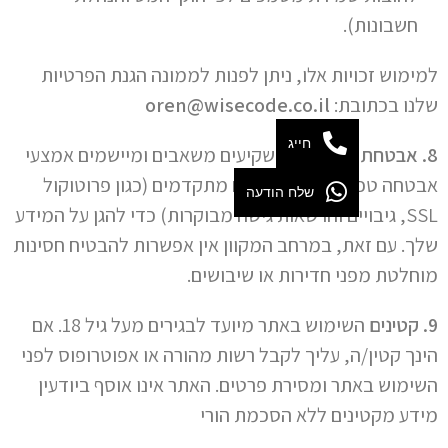
חשבונות).
למימוש זכויות אלו, ניתן לפנות לממונה הגנת הפרטיות
שלנו בכתובת:
oren@wisecode.co.il
חייג
8. אבטחת מידע
אנו משקיעים משאבים ומיישמים אמצעי
אבטחה טכנולוגיים וארגוניים מתקדמים (כגון פרוטוקול
שלח הודעה
SSL, גיבויים והרשאות גישה מבוקרות) כדי להגן על המידע
שלך. עם זאת, במרחב המקוון אין אפשרות להבטיח חסינות
מוחלטת מפני חדירות או שיבושים.
9. קטינים
השימוש באתר מיועד לבגירים מעל גיל 18. אם
הינך קטין/ה, עליך לקבל רשות מהורה או אפוטרופוס לפני
השימוש באתר ומסירת פרטים. האתר אינו אוסף ביודעין
מידע מקטינים ללא הסכמת הורי